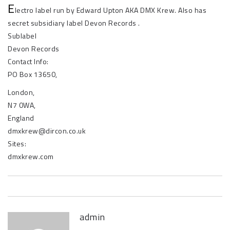
E
lectro label run by Edward Upton AKA DMX Krew. Also has
secret subsidiary label Devon Records .
Sublabel
Devon Records
Contact Info:
PO Box 13650,
London,
N7 0WA,
England
dmxkrew@dircon.co.uk
Sites:
dmxkrew.com
admin