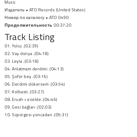
Music
Издатель
• ATO Records (United States)
Номер по каталогу
• ATO
0490
Продолжительность
00:37:20
Track Listing
01
.
Yolcu
.
(02:39)
02
.
Vay dünya
.
(04:18)
03
.
Leyla
.
(03:18)
04
.
Anlatmam derdimi
.
(04:13)
05
.
Şoför bey
.
(03:16)
06
.
Derdimi dökersem
.
(03:54)
07
.
Kolbastı
.
(03:27)
08
.
Ervah-ı ezelde
.
(04:46)
09
.
Gesi bağları
.
(02:03)
10
.
Süpürgesi yoncadan
.
(05:31)