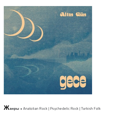
Ж
анры
• Anatolian Rock
|
Psychedelic Rock
|
Turkish Folk