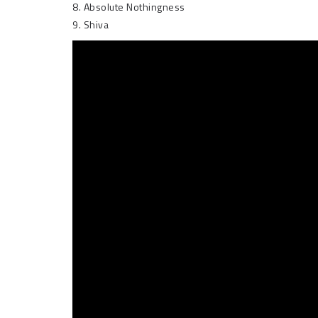
8. Absolute Nothingness
9. Shiva