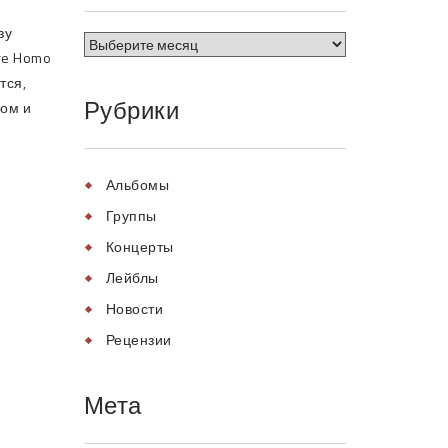
зу
re Homo
тся,
Рубрики
ом и
Альбомы
Группы
Концерты
Лейблы
Новости
Рецензии
Мета